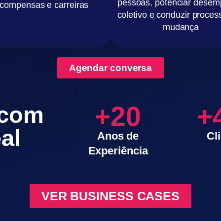
pessoas,
potenciar dese
ecompensas e carreiras
coletivo e conduzir proces
mudança
Agendar conversa
+20
+
 com
al
Anos de
Cl
Experiência
VER BUSINESS CASES