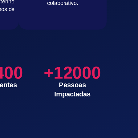
mpenho
colaborativo.
sos de
400
+12000
ientes
Pessoas
Impactadas